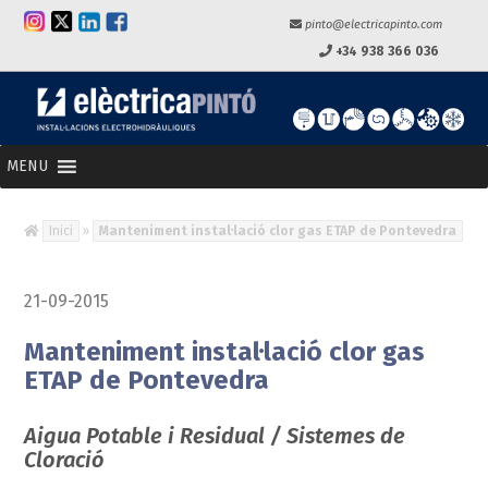
pinto@electricapinto.com
+34 938 366 036
MENU
Inici
»
Manteniment instal·lació clor gas ETAP de Pontevedra
21-09-2015
Manteniment instal·lació clor gas
ETAP de Pontevedra
Aigua Potable i Residual / Sistemes de
Cloració