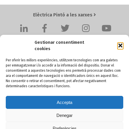
Elèctrica Pintó a les xarxes
Gestionar consentiment
cookies
Per oferir les millors experiències, utilitzem tecnologies com ara galetes
per emmagatzemar i/o accedir a la informació del dispositiu. Donar el
Elèctrica Pintó SL
consentiment a aquestes tecnologies ens permetrà processar dades com
ara el comportament de navegació o identificadors únics en aquest lloc.
Pol. Ind. Santa Anna I, Ctra. BV-4511 Km. 4,2
No consentir o retirar el consentiment, pot afectar negativament
08251 SANTPEDOR (Barcelona) - SPAIN
determinades característiques i funcions.
Accepta
+34 93 836 60 36
pinto@electricapinto.com
Denegar
Preferències