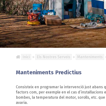
Inici
»
Els Nostres Serveis
»
Manteniments
Manteniments Predictius
Consisteix en programar la intervenció just abans q
factors com, per exemple en el cas d’instal·lacions e
bombes, la temperatura del motor, sorolls, etc. qu
avaria.