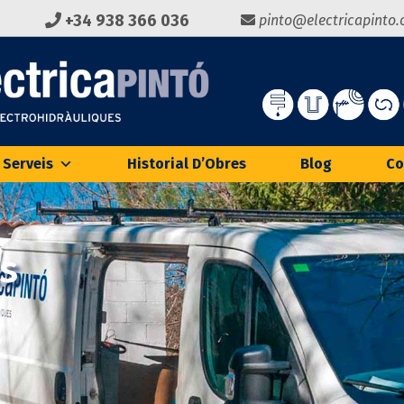
+34 938 366 036
pinto@electricapinto
 Serveis
Historial D’Obres
Blog
Co
s