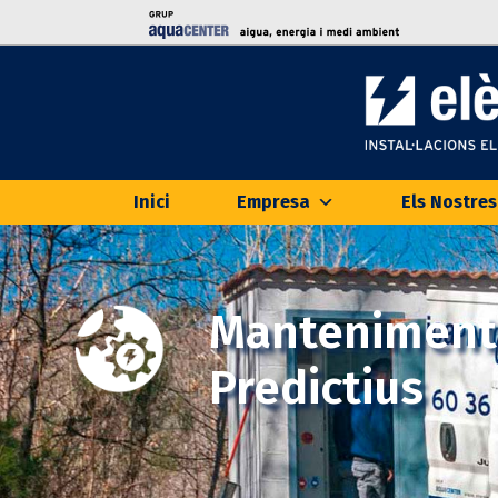
Inici
Empresa
Els Nostres
Manteniment
Predictius