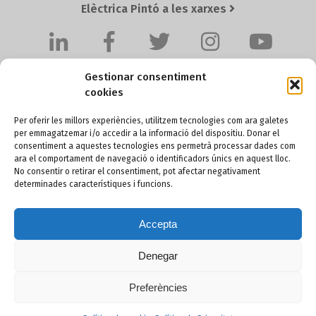
Elèctrica Pintó a les xarxes
Gestionar consentiment
cookies
Per oferir les millors experiències, utilitzem tecnologies com ara galetes
per emmagatzemar i/o accedir a la informació del dispositiu. Donar el
Elèctrica Pintó SL
consentiment a aquestes tecnologies ens permetrà processar dades com
ara el comportament de navegació o identificadors únics en aquest lloc.
Pol. Ind. Santa Anna I, Ctra. BV-4511 Km. 4,2
No consentir o retirar el consentiment, pot afectar negativament
08251 SANTPEDOR (Barcelona) - SPAIN
determinades característiques i funcions.
Accepta
+34 93 836 60 36
pinto@electricapinto.com
Denegar
Preferències
© Elèctrica Pintó SL. Tots els drets reservats.