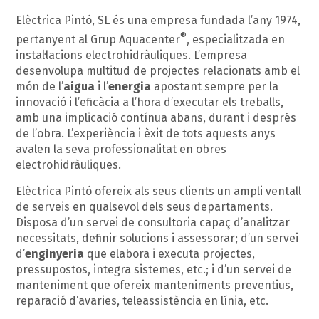
Elèctrica Pintó, SL
és una empresa fundada l’any 1974,
®
pertanyent al
Grup Aquacenter
, especialitzada en
instal·lacions electrohidràuliques
. L’empresa
desenvolupa multitud de projectes relacionats amb el
món de l’
aigua
i l’
energia
apostant sempre per la
innovació i l’eficàcia a l’hora d’executar els treballs,
amb una implicació contínua abans, durant i després
de l’obra. L’experiència i èxit de tots aquests anys
avalen la seva professionalitat en obres
electrohidràuliques.
Elèctrica Pintó ofereix als seus clients un ampli ventall
de serveis en qualsevol dels seus departaments.
Disposa d’un servei de consultoria capaç d’analitzar
necessitats, definir solucions i assessorar; d’un servei
d’
enginyeria
que elabora i executa projectes,
pressupostos, integra sistemes, etc.; i d’un servei de
manteniment que ofereix manteniments preventius,
reparació d’avaries, teleassistència en línia, etc.