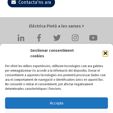
Contacta'ns ara
Elèctrica Pintó a les xarxes
Gestionar consentiment
cookies
Per oferir les millors experiències, utilitzem tecnologies com ara galetes
per emmagatzemar i/o accedir a la informació del dispositiu. Donar el
Elèctrica Pintó SL
consentiment a aquestes tecnologies ens permetrà processar dades com
ara el comportament de navegació o identificadors únics en aquest lloc.
Pol. Ind. Santa Anna I, Ctra. BV-4511 Km. 4,2
No consentir o retirar el consentiment, pot afectar negativament
08251 SANTPEDOR (Barcelona) - SPAIN
determinades característiques i funcions.
Accepta
+34 93 836 60 36
pinto@electricapinto.com