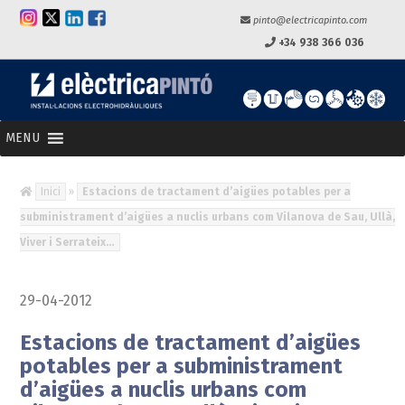
pinto@electricapinto.com
+34 938 366 036
MENU
Inici
»
Estacions de tractament d’aigües potables per a
subministrament d’aigües a nuclis urbans com Vilanova de Sau, Ullà,
Viver i Serrateix…
29-04-2012
Estacions de tractament d’aigües
potables per a subministrament
d’aigües a nuclis urbans com