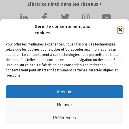
Elèctrica Pintó dans les réseaux
Gérer le consentement aux
cookies
Pour offrir les meilleures expériences, nous utilisons des technologies
telles que les cookies pour stocker et/ou accéder aux informations sur
l'appareil. Le consentement à ces technologies nous permettra de traiter
Elèctrica Pintó SL
des données telles que le comportement de navigation ou des identifiants
uniques sur ce site. Le fait de ne pas consentir ou de retirer son
Pol. Ind. Santa Anna I, Ctra. BV-4511 Km. 4,2
consentement peut affecter négativement certaines caractéristiques et
08251 SANTPEDOR (Barcelona) - SPAIN
fonctions.
Accepte
+34 93 836 60 36
pinto@electricapinto.com
Refuser
Préférences
© Elèctrica Pintó SL. Tous droits réservés.