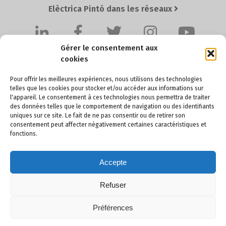
Elèctrica Pintó dans les réseaux
Gérer le consentement aux
cookies
Pour offrir les meilleures expériences, nous utilisons des technologies
telles que les cookies pour stocker et/ou accéder aux informations sur
l'appareil. Le consentement à ces technologies nous permettra de traiter
Elèctrica Pintó SL
des données telles que le comportement de navigation ou des identifiants
uniques sur ce site. Le fait de ne pas consentir ou de retirer son
Pol. Ind. Santa Anna I, Ctra. BV-4511 Km. 4,2
consentement peut affecter négativement certaines caractéristiques et
08251 SANTPEDOR (Barcelona) - SPAIN
fonctions.
Accepte
+34 93 836 60 36
pinto@electricapinto.com
Refuser
Préférences
© Elèctrica Pintó SL. Tous droits réservés.